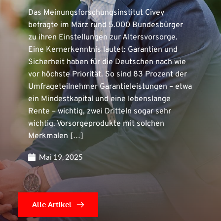
Das Meinungsforschungsinstitut Civey
befragte im März rund 5.000 Bundesbürger
zu ihren Einstellungen zur Altersvorsorge.
Eine Kernerkenntnis lautet: Garantien und
Sicherheit haben für die Deutschen nach wie
vor höchste Priorität. So sind 83 Prozent der
Umfrageteilnehmer Garantieleistungen – etwa
ein Mindestkapital und eine lebenslange
Rente – wichtig, zwei Dritteln sogar sehr
wichtig. Vorsorgeprodukte mit solchen
Merkmalen […]
Mai 19, 2025
Alle Artikel