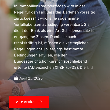
In Immobilienkreditverträgen wird in der
Regel für den Fall, dass das Darlehen vorzeitig
zurückgezahlt wird, eine sogenannte
Vorfälligkeitsentschädigung vereinbart. Sie
dient der Bank als eine Art Schadensersatz für
entgangene Zinsen. Damit sie auch
rechtskräftig ist, müssen die vertraglichen
Regelungen dazu allerdings bestimmte
Bedingungen erfüllen, wie der
Bundesgerichtshof kürzlich abschließend
urteilte (Aktenzeichen XI ZR 75/23). Die […]
April 25, 2025
Alle Artikel