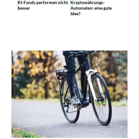
KI-Fonds performen nicht
Kryptowährungs-
besser
Automaten: eine gute
Idee?