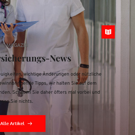
NE-MAGAZIN
rsicherungs-News
uigkeiten, wichtige Änderungen oder nützliche 
ewinnbringende Tipps, wir halten Sie auf dem 
nden. Schauen Sie daher öfters mal vorbei und 
ssen Sie nichts.
Alle Artikel