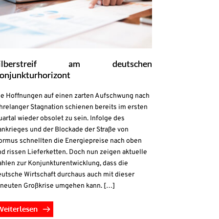
ilberstreif am deutschen
onjunkturhorizont
ie Hoffnungen auf einen zarten Aufschwung nach
hrelanger Stagnation schienen bereits im ersten
artal wieder obsolet zu sein. Infolge des
ankrieges und der Blockade der Straße von
ormus schnellten die Energiepreise nach oben
d rissen Lieferketten. Doch nun zeigen aktuelle
ahlen zur Konjunkturentwicklung, dass die
eutsche Wirtschaft durchaus auch mit dieser
rneuten Großkrise umgehen kann. […]
Weiterlesen