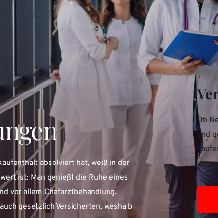
ONLI
Ve
ungen
Ob Ne
und g
Laufe
aufenthalt absolviert hat, weiß in der
verpa
 wert ist: Man genießt die Ruhe eines
nd vor allem Chefarztbehandlung.
uch gesetzlich Versicherten, weshalb