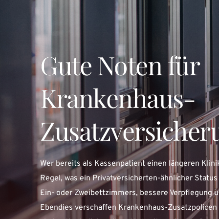
Gute Noten für
Krankenhaus-
Zusatzversicher
Wer bereits als Kassenpatient einen längeren Klinik
Regel, was ein Privatversicherten-ähnlicher Status
Ein- oder Zweibettzimmers, bessere Verpflegung u
Ebendies verschaffen Krankenhaus-Zusatzpolicen a