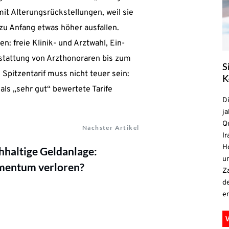
t Alterungsrückstellungen, weil sie
n zu Anfang etwas höher ausfallen.
: freie Klinik- und Arztwahl, Ein-
stattung von Arzthonoraren bis zum
S
Spitzentarif muss nicht teuer sein:
K
als „sehr gut“ bewertete Tarife
D
ja
Qu
Nächster Artikel
Ir
H
haltige Geldanlage:
un
entum verloren?
Z
d
e