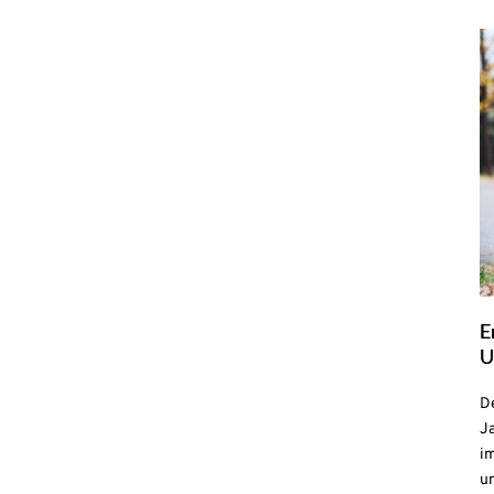
E
U
De
Ja
i
u