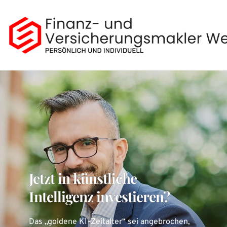
Zum
Inhalt
springen
Jetzt in künstliche
Intelligenz investieren?
Das „goldene KI-Zeitalter“ sei angebrochen,