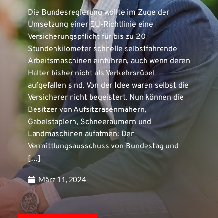
Die Bundesregierung wollte im Zuge der
Umsetzung einer EU-Richtlinie eine
Versicherungspflicht für bis zu 20
Stundenkilometer schnelle selbstfahrende
Arbeitsmaschinen einführen, auch wenn deren
Halter bisher nicht als Verkehrsrüpel
aufgefallen sind. Von der Idee waren selbst die
Versicherer nicht begeistert. Nun können die
Besitzer von Aufsitzrasenmähern,
Gabelstaplern, Schneeräumern und
Landmaschinen aufatmen: Der
Vermittlungsausschuss von Bundestag und
[…]
März 11, 2024