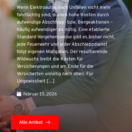
Wenn Elektroautos nach Unfällen nicht mehr
fahrtüchtig sind, drohen hohe Kosten durch
aufwendige Abschlepp- bzw. Bergeaktionen –
häufig aufwendiger als nötig. Eine etablierte
Standard-Vorgehensweise gibt es bisher nicht,
jede Feuerwehr und jeder Abschleppdienst
folgt eigenen Maßgaben. Der resultierende
Wildwuchs treibt die Kosten für
Versicherungen und am Ende für die
Versicherten unnötig nach oben. Für
Ungewissheit […]
Februar 15, 2026
Alle Artikel